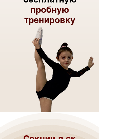
пробную
тренировку
Секции в ск