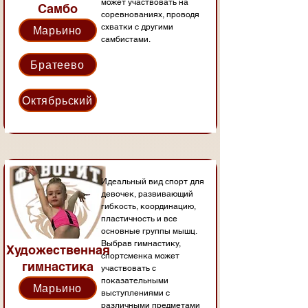
может участвовать на
Самбо
соревнованиях, проводя
схватки с другими
Марьино
самбистами.
Братеево
Октябрьский
Идеальный вид спорт для
девочек, развивающий
гибкость, координацию,
пластичность и все
основные группы мышц.
Выбрав гимнастику,
Художественная
спортсменка может
гимнастика
участвовать с
показательными
Марьино
выступлениями с
различными предметами