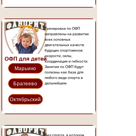
Тренировки по ОФП
направлены на развитие
всех основных
двигательных качеств
будущих спортсменов:
скорости, силы,
ОФП для детей
координации и гибкости.
Занятия по ОФП будут
Марьино
полезны как база для
любого вида спорта в
Братеево
дальнейшем
Октябрьский
Вид спорта, в котором