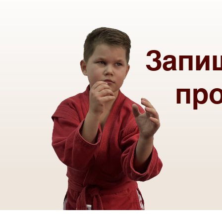
Запи
пр