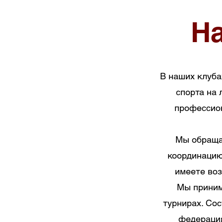
Н
В наших клуба
спорта на 
профессио
Мы обраща
координацию
имеете воз
Мы приним
турнирах. Со
федерация