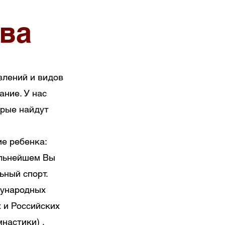
ва
влений и видов
ание. У нас
рые найдут
е ребенка:
альнейшем Вы
ьный спорт.
дународных
 и Российских
настики) .