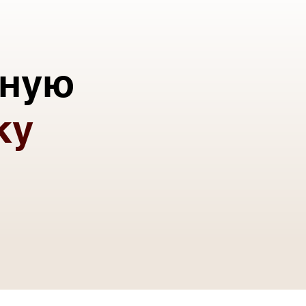
тную
ку