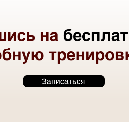
шись на
беспла
обную трениров
Записаться