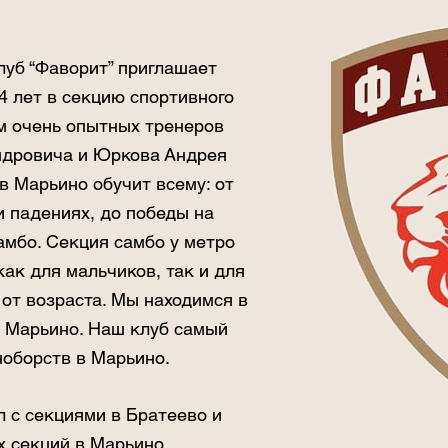
луб “Фаворит” приглашает
4 лет в секцию спортивного
м очень опытных тренеров
ндровича и Юркова Андрея
в Марьино обучит всему: от
и падениях, до победы на
амбо. Секция самбо у метро
ак для мальчиков, так и для
 от возраста. Мы находимся в
в Марьино. Наш клуб самый
ноборств в Марьино.
л с секциями в Братеево и
х секций в Марьино.