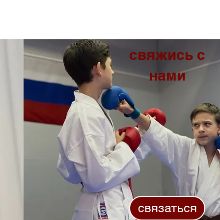
свяжись с
нами
связаться