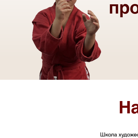
пр
Н
Школа художес