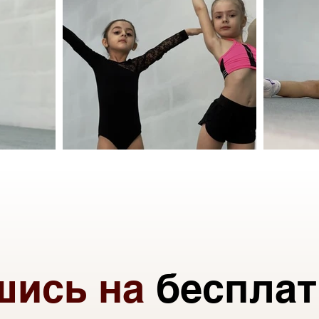
шись на
беспла