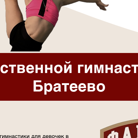
ственной гимнаст
Братеево
гимнастики для девочек в