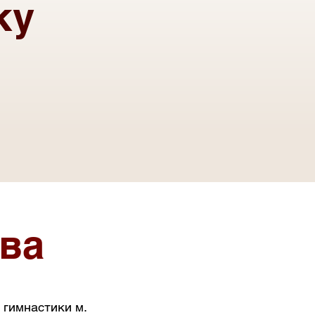
ку
ва
 гимнастики м.